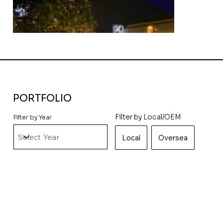
PORTFOLIO
Filter by Local/OEM
Filter by Year
Local
Oversea